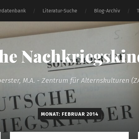
urdatenbank
Literatur-Suche
Blog-Archiv
he Nachkriegskind
oerster, M.A. - Zentrum für Alternskulturen (Z
MONAT:
FEBRUAR 2014