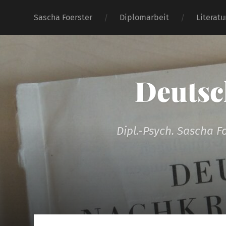
Sascha Foerster
Diplomarbeit
Literat
Deutsc
Dipl.-Psych. Sascha F