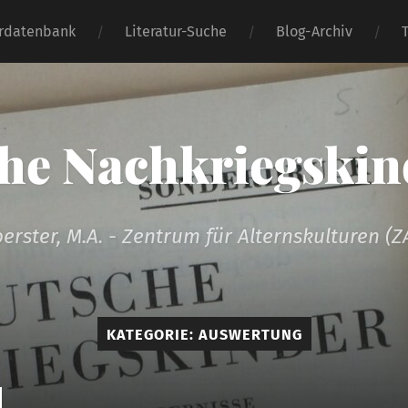
urdatenbank
Literatur-Suche
Blog-Archiv
he Nachkriegskind
oerster, M.A. - Zentrum für Alternskulturen (Z
KATEGORIE:
AUSWERTUNG