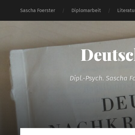
Sascha Foerster
Diplomarbeit
Literat
Deutsc
Dipl.-Psych. Sascha F