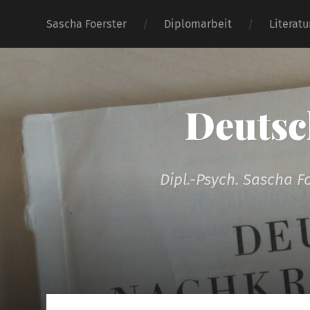
Sascha Foerster
Diplomarbeit
Literat
Deutsc
Dipl.-Psych. Sascha F