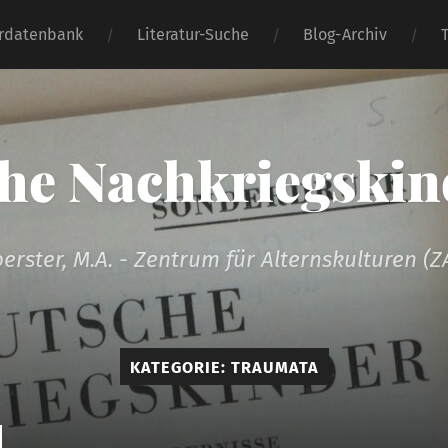
urdatenbank
Literatur-Suche
Blog-Archiv
he Nachkriegskind
oerster, M.A. - Zentrum für Alternskulturen (Z
KATEGORIE:
TRAUMATA